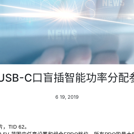
双USB-C口盲插智能功率分配
6
19, 2019
片，
。
TID 62