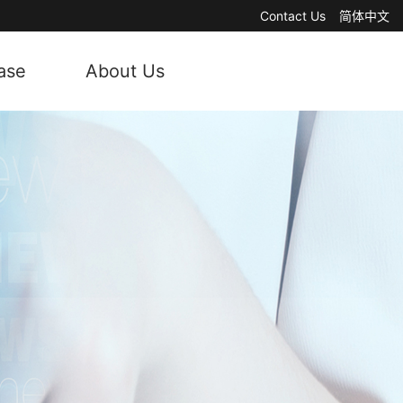
Contact Us
简体中文
ase
About Us