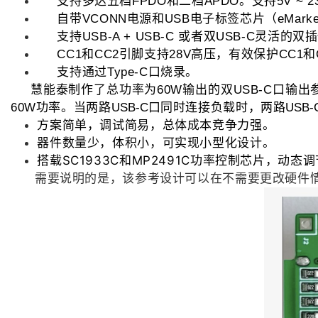
支持多达五档
和二档
。支持
FPDO
APDO
5V ~ 2
自带
电源和
电子标签芯片（
VCONN
USB
eMark
支持
或者双
灵活的双插
USB-A + USB-C
USB-C
和
引脚支持
高压，有效保护
和
CC1
CC2
28V
CC1
支持通过
口烧录。
Type-C
慧能泰制作了总功率为
输出的双
口输出
60W
USB-C
功率。当两路
口同时连接负载时，两路
60W
USB-C
USB-
方案简单，调试简易，总体成本竞争力强。
器件数量少，体积小，可实现小型化设计。
搭载SC1933C和MP2491C功率控制芯片，动
需要说明的是，该参考设计可以在
不需要更改硬件